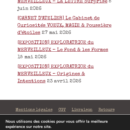
MERVEILLEUX – La LETTRE Surprise
5
juin 2026
[CARNET D’ATELIER] Le Cabinet de
Curiosités VOEUX, MAGIE & Poussière
d’étoiles
27 mai 2026
[EXPOSITION] EXPLORATRICE du
MERVEILLEUX – Le Fond & les Formes
15 mai 2026
[EXPOSITION] EXPLORATRICE du
MERVEILLEUX – Origines &
Intentions
23 avril 2026
Mentions légales
CGV
Livraison
Retours
Confidentialité
Nous utilisons des cookies pour vous offrir la meilleure
expérience sur notre site.
©2026 La Fabrique de Mots Magiques | SIRET 797 938