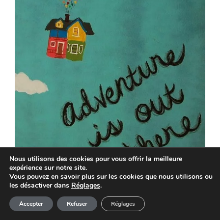
Nous utilisons des cookies pour vous offrir la meilleure
expérience sur notre site.
Vous pouvez en savoir plus sur les cookies que nous utilisons ou
Voilà. J’ai fini pour aujourd’hui. Si tu
les désactiver dans
Réglages
.
Article ajouté au panier
veux continuer à faire de la philosophie
Paiement
Accepter
Refuser
Réglages
0 Produit -
0,00
€
sur un Post-it. Si tu veux pouvoir