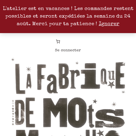
L'atelier est en vacances ! Les commandes restent
possibles et seront expédiées la semaine du 24
Facebook
Instagram
Pinterest
Patreon
août. Merci pour ta patience !
Ignorer
Se connecter