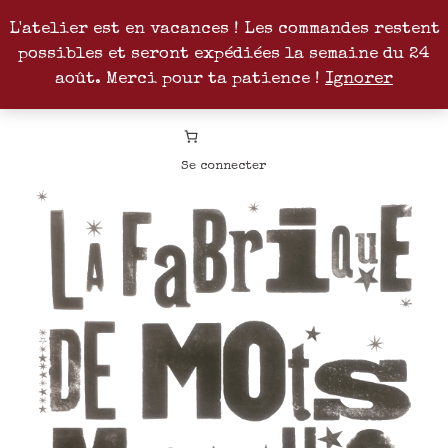
L'atelier est en vacances ! Les commandes restent
possibles et seront expédiées la semaine du 24
Facebook
Instagram
Pinterest
Patreon
août. Merci pour ta patience !
Ignorer
Se connecter