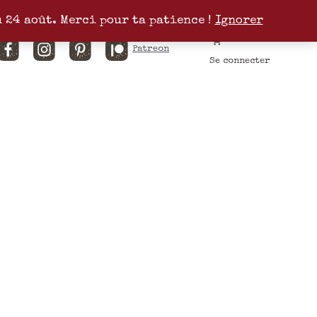
u 24 août. Merci pour ta patience !
Ignorer
Facebook
Instagram
Pinterest
Patreon
Se connecter