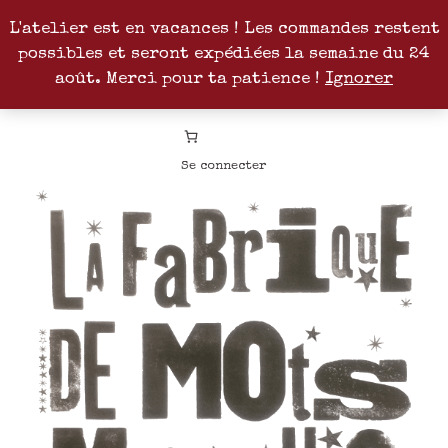
L'atelier est en vacances ! Les commandes restent
possibles et seront expédiées la semaine du 24
Facebook
Instagram
Pinterest
Patreon
août. Merci pour ta patience !
Ignorer
Se connecter