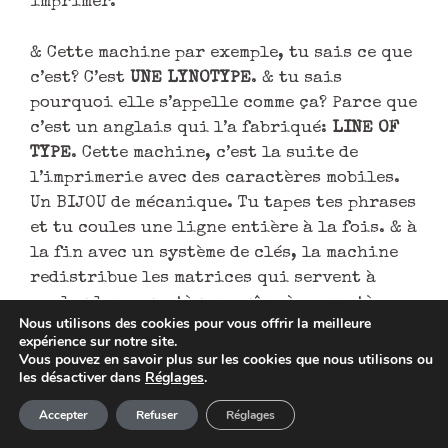
imprimer.
& Cette machine par exemple, tu sais ce que
c’est? C’est
UNE LYNOTYPE
. & tu sais
pourquoi elle s’appelle comme ça? Parce que
c’est un anglais qui l’a fabriqué:
LINE OF
TYPE
. Cette machine, c’est la suite de
l’imprimerie avec des caractères mobiles.
Un BIJOU de mécanique. Tu tapes tes phrases
et tu coules une ligne entière à la fois. & à
la fin avec un système de clés, la machine
redistribue les matrices qui servent à
couler les caractères, grâce à un système
Nous utilisons des cookies pour vous offrir la meilleure
de clefs. Il y en 96 différents. Tu vois le
expérience sur notre site.
travail de ouf’ que ça fait? Perso, c’est le
Vous pouvez en savoir plus sur les cookies que nous utilisons ou
les désactiver dans
Réglages
.
truc que je n’aime vraiment pas faire:
Article ajouté au panier
redistribuer les caractères
.
Paiement
Accepter
Refuser
Réglages
0 Produit -
0,00
€