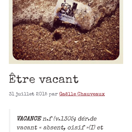
Être vacant
31 juillet 2015
par
Gaëlle Chauveaux
VACANCE
n.f (v.1305; dér.de
vacant « absent, oisif »(I) et