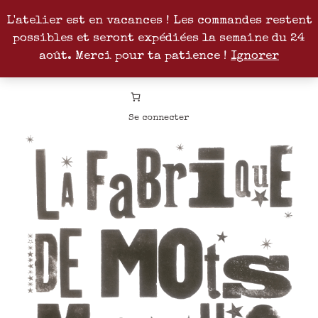
L'atelier est en vacances ! Les commandes restent
possibles et seront expédiées la semaine du 24
Facebook
Instagram
Pinterest
Patreon
août. Merci pour ta patience !
Ignorer
Se connecter