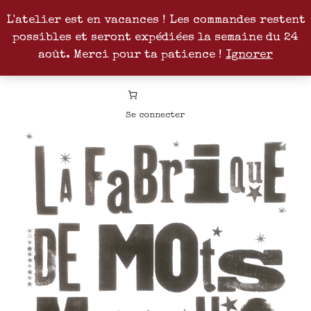
L'atelier est en vacances ! Les commandes restent
possibles et seront expédiées la semaine du 24
Facebook
Instagram
Pinterest
Patreon
août. Merci pour ta patience !
Ignorer
Se connecter