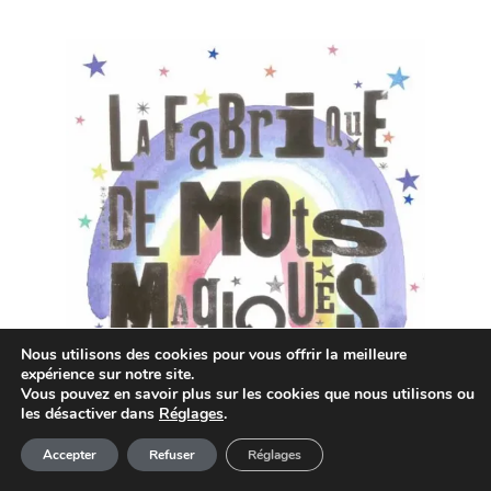
Nous utilisons des cookies pour vous offrir la meilleure
expérience sur notre site.
Vous pouvez en savoir plus sur les cookies que nous utilisons ou
les désactiver dans
Réglages
.
Article ajouté au panier
Paiement
Accepter
Refuser
Réglages
Pour recevoir de la MAGIE & de
0 Produit -
0,00
€