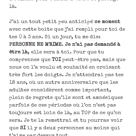
là.
J’ai un tout petit peu anticipé
ce moment
avec cette boîte que j’ai rempli pour toi de
tes 0 à 3 ans. Si un jour, tu me dis:
PERSONNE NE M’AIME
.
Je n’ai pas demandé à
être là
, elle sera à toi. Pour que tu
comprennes que
TOI
peut-être pas, mais que
nous on l’a voulu et souhaité en croisant
très fort les doigts. Je n’attendrai pas tes
18 ans, où un autre anniversaire que les
adultes considèrent comme important,
plein de regrets qu’ils sont et amnésiques
parfois de ces périodes où l’on n’est pas
toujours est loin de là, au TOP de ce qu’on
sera. Je te la remettrai et tu pourras voir
que
SI
il y a deux personnes au moins qui
t’aime par dessus tout.