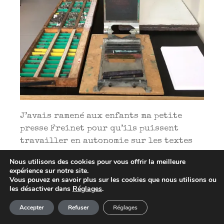
J’avais ramené aux enfants ma petite
presse Freinet pour qu’ils puissent
travailler en autonomie sur les textes
nécessaires à la fabrication de l’affiche
Nous utilisons des cookies pour vous offrir la meilleure
de
notre EXPOSITION
par le graphiste du
expérience sur notre site.
Muséum-Aquarium. L’avantage des Casses
Vous pouvez en savoir plus sur les cookies que nous utilisons ou
les désactiver dans
Réglages
.
d’imprimerie Freinet, c’est que les
Article ajouté au panier
Paiement
caractères d’imprimerie y sont rangés
Accepter
Refuser
Réglages
0 Produit -
0,00
€
par ordre alphabétique alors que dans